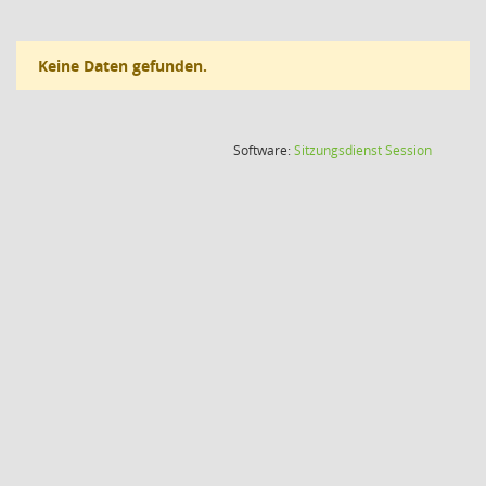
Keine Daten gefunden.
(Wird in
Software:
Sitzungsdienst
Session