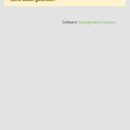
(Wird in
Software:
Sitzungsdienst
Session