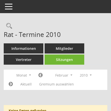
Toggle navigation
Rechercheauswahl
Rat - Termine 2010
Informationen
Mitglieder
Vertreter
Sitzungen
Monat
Februar
2010
Aktuell
Gremium auswählen
Keine Daten gefunden.