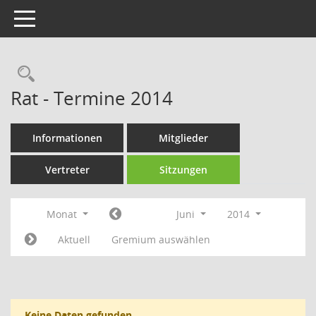
Toggle navigation
Rechercheauswahl
Rat - Termine 2014
Informationen
Mitglieder
Vertreter
Sitzungen
Monat
Juni
2014
Aktuell
Gremium auswählen
Keine Daten gefunden.