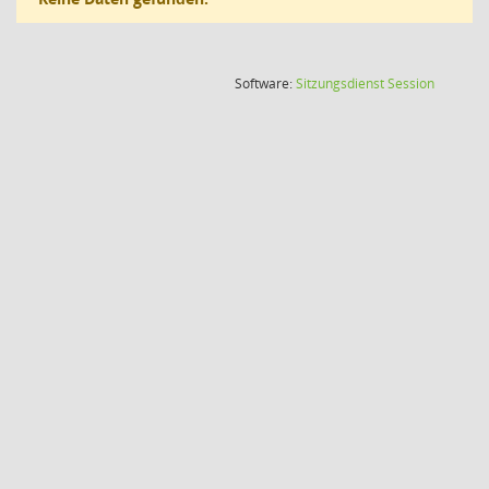
(Wird in
Software:
Sitzungsdienst
Session