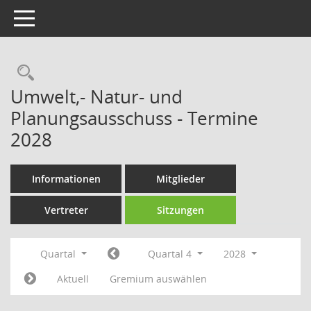
Toggle navigation
Rechercheauswahl
Umwelt,- Natur- und
Planungsausschuss - Termine
2028
Informationen
Mitglieder
Vertreter
Sitzungen
Quartal
Quartal 4
2028
Aktuell
Gremium auswählen