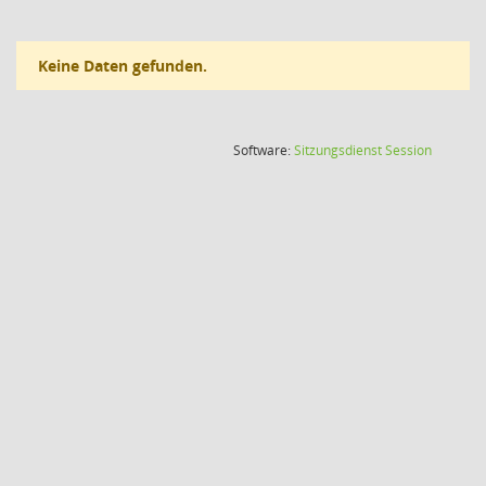
Keine Daten gefunden.
(Wird in
Software:
Sitzungsdienst
Session