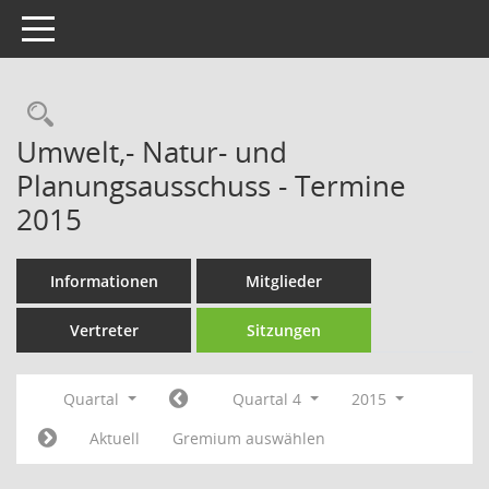
Toggle navigation
Rechercheauswahl
Umwelt,- Natur- und
Planungsausschuss - Termine
2015
Informationen
Mitglieder
Vertreter
Sitzungen
Quartal
Quartal 4
2015
Aktuell
Gremium auswählen