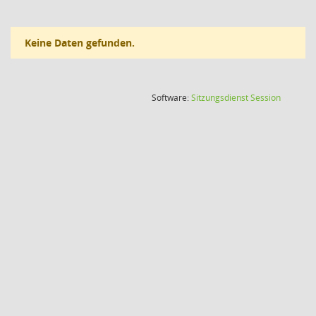
Keine Daten gefunden.
(Wird in
Software:
Sitzungsdienst
Session