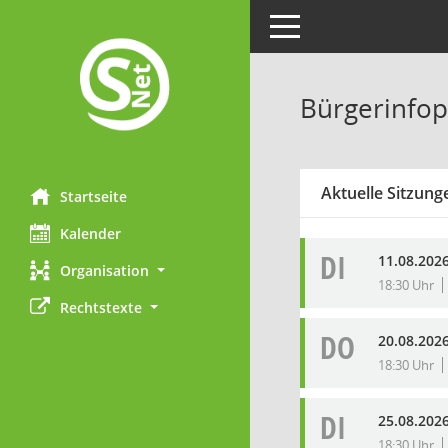
Toggle navigation
Bürgerinfop
Aktuelle Sitzung
Startseite
Kalender
DI
11.08.202
Organisation
18:30 Uhr
Rechtstexte
DO
20.08.202
18:30 Uhr
DI
25.08.202
18:30 Uhr