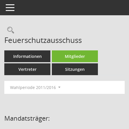
Toggle navigation
Rechercheauswahl
Feuerschutzausschuss
Informationen
Mitglieder
Vertreter
Sitzungen
Wahlperiode 2011/2016
Mandatsträger: