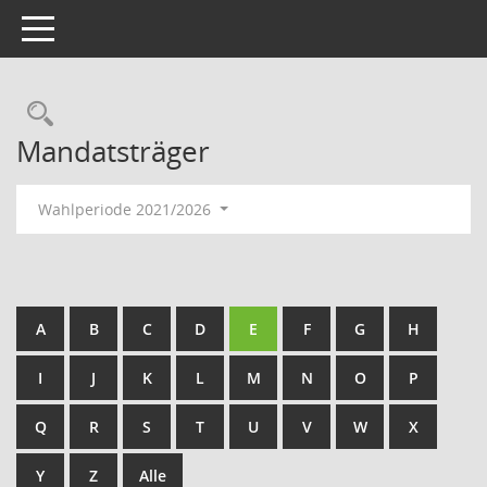
Toggle navigation
Rechercheauswahl
Mandatsträger
Wahlperiode 2021/2026
A
B
C
D
E
F
G
H
I
J
K
L
M
N
O
P
Q
R
S
T
U
V
W
X
Y
Z
Alle