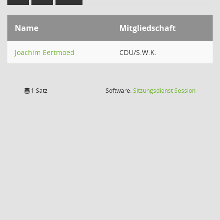
Name
Mitgliedschaft
Joachim Eertmoed
CDU/S.W.K.
(Wird in
1 Satz
Software:
Sitzungsdienst
Session