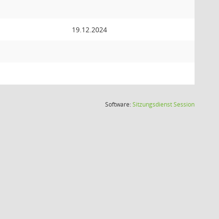
19.12.2024
(Wird in
Software:
Sitzungsdienst
Session