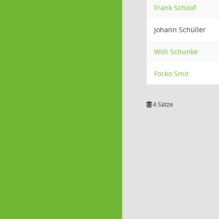
Frank Schoof
Johann Schüller
Willi Schunke
Focko Smit
4 Sätze