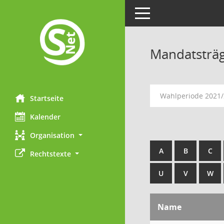
Toggle navigation
Mandatsträ
Wahlperiode 2021
Startseite
Kalender
Organisation
A
B
C
Rechtstexte
U
V
W
Name