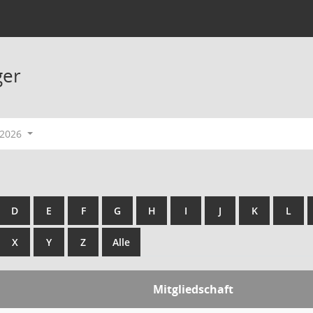
ger
/2026
D
E
F
G
H
I
J
K
L
X
Y
Z
Alle
Mitgliedschaft