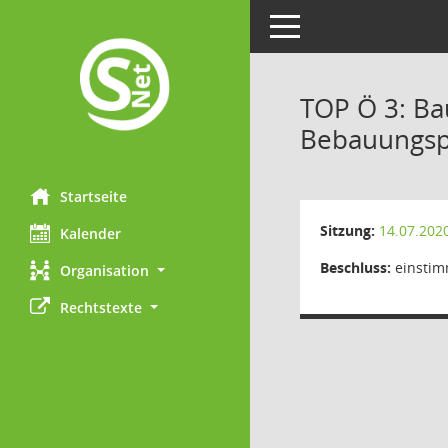
Toggle navigation
TOP Ö 3: Ba
Bebauungspl
Startseite
Sitzung:
14.07.202
Kalender
Beschluss:
einstim
Organisation
Rechtstexte