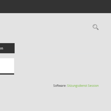
Rec
en
(Wird in
Software:
Sitzungsdienst
Session