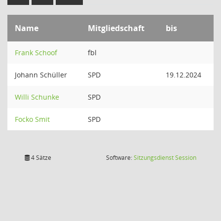
Name
Mitgliedschaft
bis
Frank Schoof
fbl
Johann Schüller
SPD
19.12.2024
Willi Schunke
SPD
Focko Smit
SPD
(Wird in
4 Sätze
Software:
Sitzungsdienst
Session