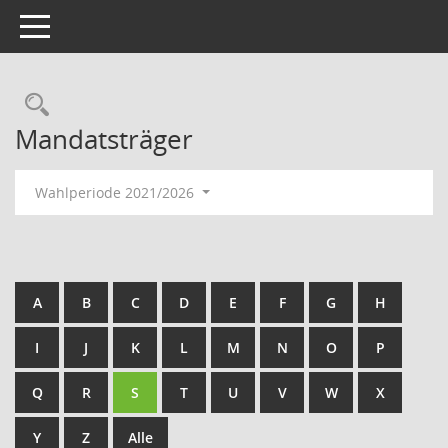
Toggle navigation
Rechercheauswahl
Mandatsträger
Wahlperiode 2021/2026
A
B
C
D
E
F
G
H
I
J
K
L
M
N
O
P
Q
R
S
T
U
V
W
X
Y
Z
Alle