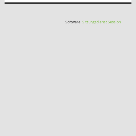
(Wird in
Software:
Sitzungsdienst
Session