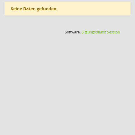
Keine Daten gefunden.
(Wird in
Software:
Sitzungsdienst
Session