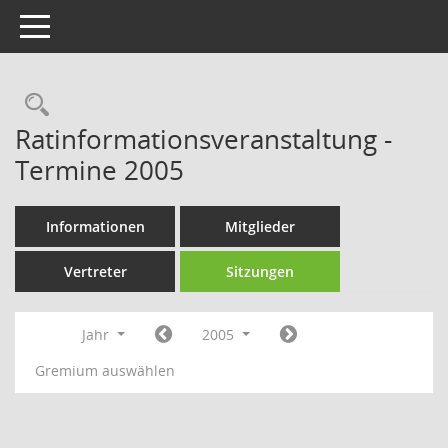
Toggle navigation
Rechercheauswahl
Ratinformationsveranstaltung -
Termine 2005
Informationen
Mitglieder
Vertreter
Sitzungen
Jahr
2005
Gremium auswählen