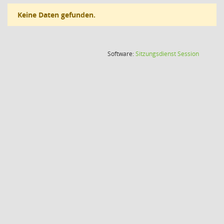
Keine Daten gefunden.
(Wird in
Software:
Sitzungsdienst
Session