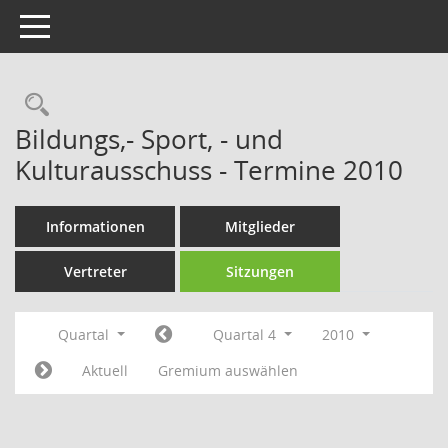
Toggle navigation
Rechercheauswahl
Bildungs,- Sport, - und
Kulturausschuss - Termine 2010
Informationen
Mitglieder
Vertreter
Sitzungen
Quartal
Quartal 4
2010
Aktuell
Gremium auswählen