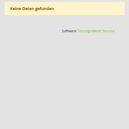
Keine Daten gefunden.
(Wird in
Software:
Sitzungsdienst
Session