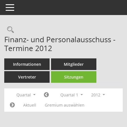
Toggle navigation
Rechercheauswahl
Finanz- und Personalausschuss -
Termine 2012
Informationen
Mitglieder
Vertreter
Sitzungen
Quartal
Quartal 1
2012
Aktuell
Gremium auswählen