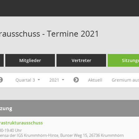
urausschuss - Termine 2021
Mitglieder
Vertreter
Sitzung
Quartal 3
2021
Aktuell
Gremium au
tzung
frastrukturausschuss
00-19:40 Uhr
ensa der IGS Krummhörn-Hinte, Bunter Weg 15, 26736 Krummhörn