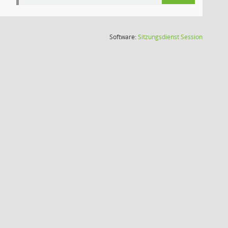
(Wird in
Software:
Sitzungsdienst
Session