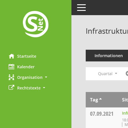
Toggle navigation
Infrastrukt
Informationen
Startseite
Kalender
Quartal
Organisation
Rechtstexte
Tag
Si
07.09.2021
In
18:
M