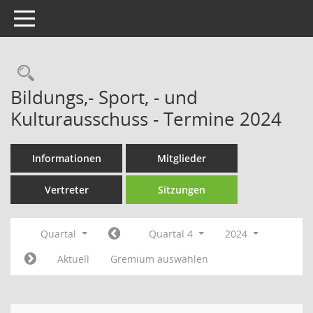
Toggle navigation
Rechercheauswahl
Bildungs,- Sport, - und
Kulturausschuss - Termine 2024
Informationen
Mitglieder
Vertreter
Sitzungen
Quartal
Quartal 4
2024
Aktuell
Gremium auswählen