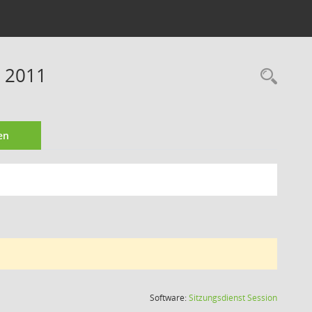
e 2011
Rec
en
(Wird in
Software:
Sitzungsdienst
Session