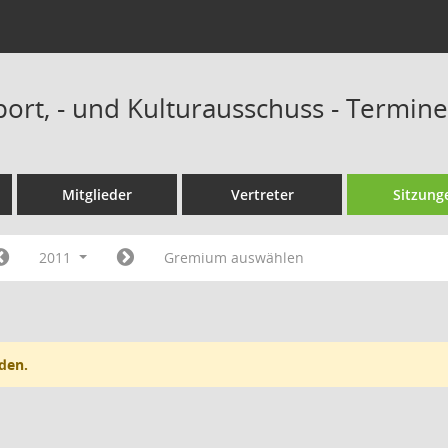
port, - und Kulturausschuss - Termin
Mitglieder
Vertreter
Sitzung
2011
Gremium auswählen
den.