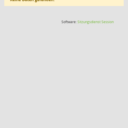
(Wird in
Software:
Sitzungsdienst
Session