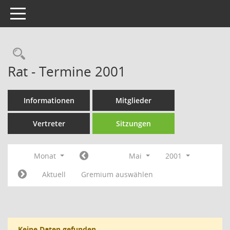
Toggle navigation
Rechercheauswahl
Rat - Termine 2001
Informationen
Mitglieder
Vertreter
Sitzungen
Monat
Mai
2001
Aktuell
Gremium auswählen
Keine Daten gefunden.