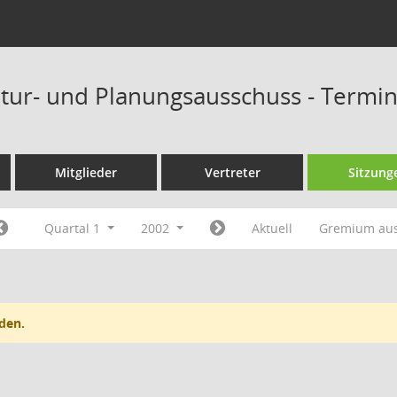
tur- und Planungsausschuss - Termi
Mitglieder
Vertreter
Sitzung
Quartal 1
2002
Aktuell
Gremium au
den.