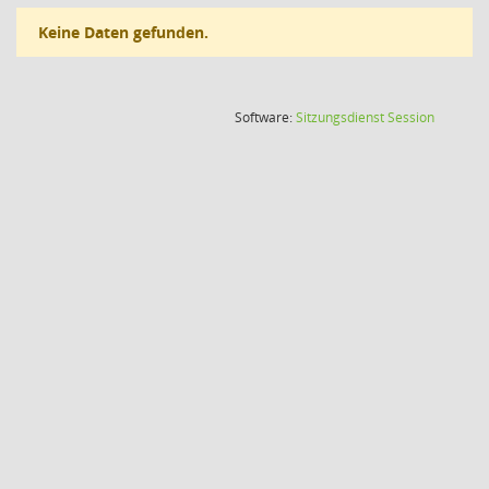
Keine Daten gefunden.
(Wird in
Software:
Sitzungsdienst
Session