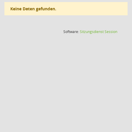
Keine Daten gefunden.
(Wird in
Software:
Sitzungsdienst
Session