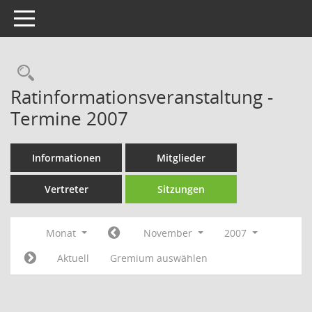
Toggle navigation
Rechercheauswahl
Ratinformationsveranstaltung -
Termine 2007
Informationen
Mitglieder
Vertreter
Sitzungen
Monat
November
2007
Aktuell
Gremium auswählen