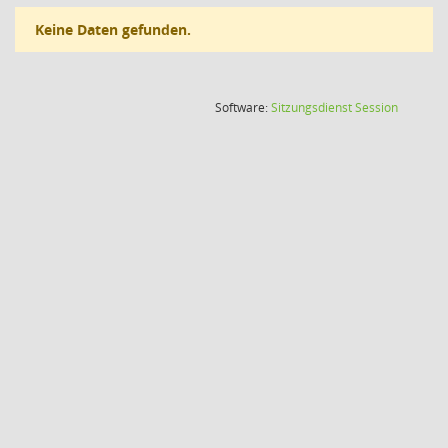
Keine Daten gefunden.
(Wird in
Software:
Sitzungsdienst
Session