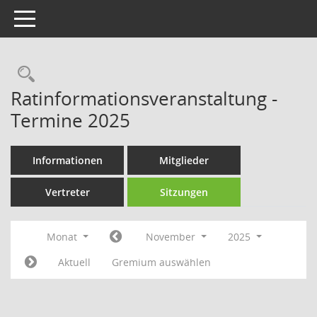
Toggle navigation
Rechercheauswahl
Ratinformationsveranstaltung -
Termine 2025
Informationen
Mitglieder
Vertreter
Sitzungen
Monat
November
2025
Aktuell
Gremium auswählen