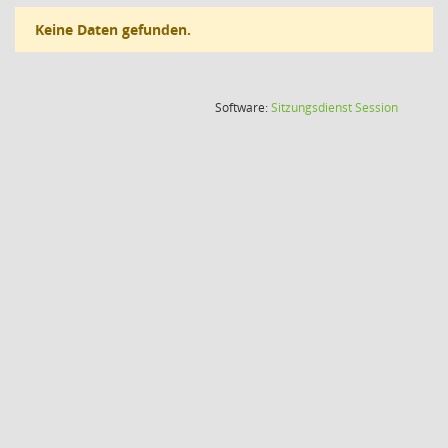
Keine Daten gefunden.
(Wird in
Software:
Sitzungsdienst
Session