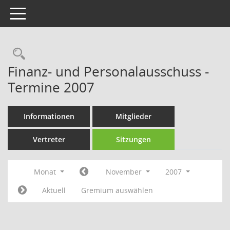
Toggle navigation
Rechercheauswahl
Finanz- und Personalausschuss -
Termine 2007
Informationen
Mitglieder
Vertreter
Sitzungen
Monat
November
2007
Aktuell
Gremium auswählen