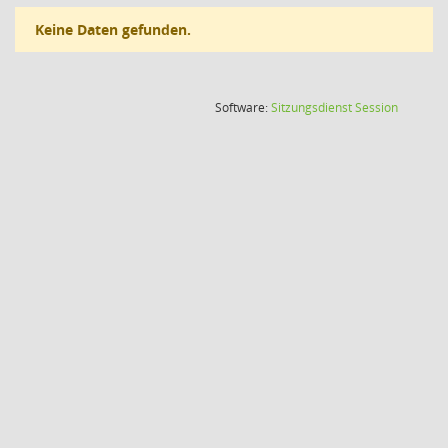
Keine Daten gefunden.
(Wird in
Software:
Sitzungsdienst
Session