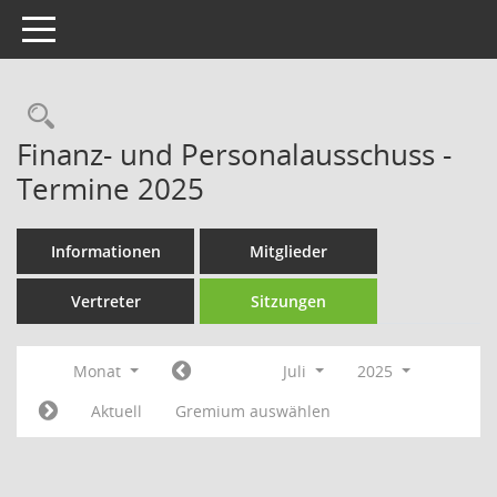
Toggle navigation
Rechercheauswahl
Finanz- und Personalausschuss -
Termine 2025
Informationen
Mitglieder
Vertreter
Sitzungen
Monat
Juli
2025
Aktuell
Gremium auswählen