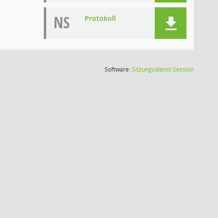
NS
Protokoll
(Wird in
Software:
Sitzungsdienst
Session