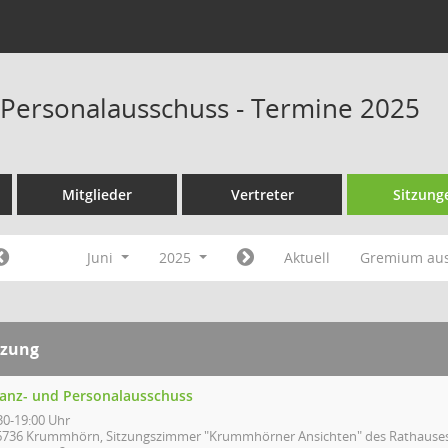
 Personalausschuss - Termine 2025
Mitglieder
Vertreter
Sitzung
Juni
2025
Aktuell
Gremium au
tzung
nanz- und Personalausschuss
30-19:00 Uhr
6736 Krummhörn, Sitzungszimmer "Krummhörner Ansichten" des Rathauses