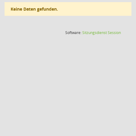
Keine Daten gefunden.
(Wird in
Software:
Sitzungsdienst
Session