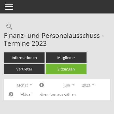
Toggle navigation
Rechercheauswahl
Finanz- und Personalausschuss -
Termine 2023
Informationen
Mitglieder
Vertreter
Sitzungen
Monat
Juni
2023
Aktuell
Gremium auswählen