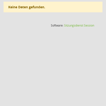
Keine Daten gefunden.
(Wird in
Software:
Sitzungsdienst
Session