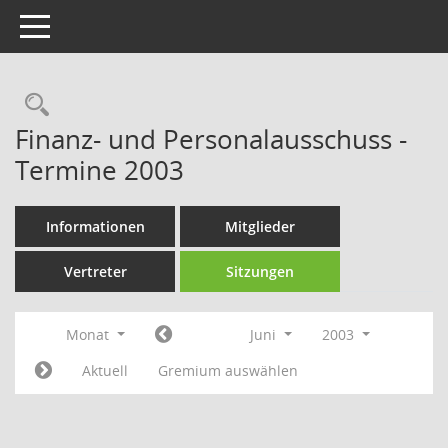
Toggle navigation
Rechercheauswahl
Finanz- und Personalausschuss -
Termine 2003
Informationen
Mitglieder
Vertreter
Sitzungen
Monat
Juni
2003
Aktuell
Gremium auswählen