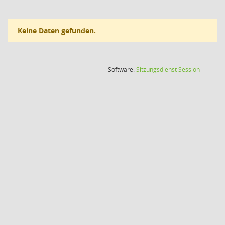
Keine Daten gefunden.
(Wird in
Software:
Sitzungsdienst
Session