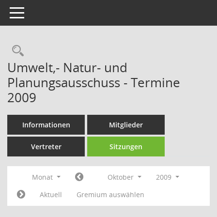
Toggle navigation
Rechercheauswahl
Umwelt,- Natur- und
Planungsausschuss - Termine
2009
Informationen
Mitglieder
Vertreter
Sitzungen
Monat
Oktober
2009
Aktuell
Gremium auswählen