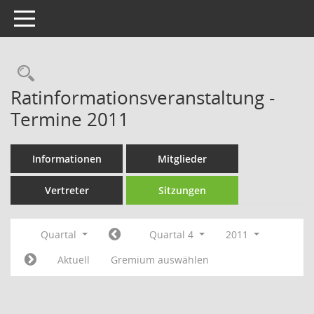
Toggle navigation
Rechercheauswahl
Ratinformationsveranstaltung -
Termine 2011
Informationen
Mitglieder
Vertreter
Sitzungen
Quartal
Quartal 4
2011
Aktuell
Gremium auswählen