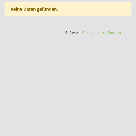
Keine Daten gefunden.
(Wird in
Software:
Sitzungsdienst
Session