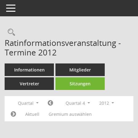
Toggle navigation
Rechercheauswahl
Ratinformationsveranstaltung -
Termine 2012
Informationen
Mitglieder
Vertreter
Sitzungen
Quartal
Quartal 4
2012
Aktuell
Gremium auswählen