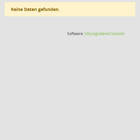
Keine Daten gefunden.
(Wird in
Software:
Sitzungsdienst
Session