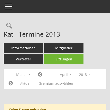
Toggle navigation
Rechercheauswahl
Rat - Termine 2013
Informationen
Mitglieder
Vertreter
Sitzungen
Monat
April
2013
Aktuell
Gremium auswählen
Keine Daten gefunden.