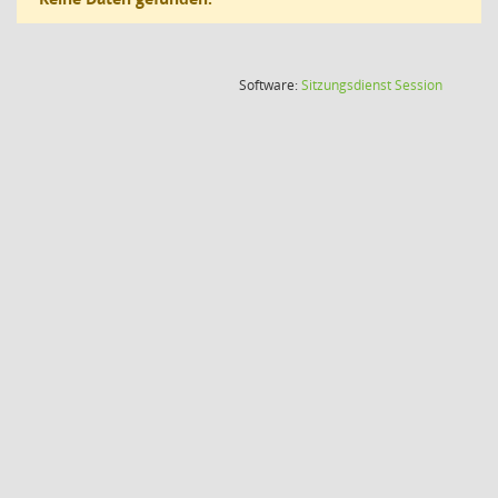
(Wird in
Software:
Sitzungsdienst
Session