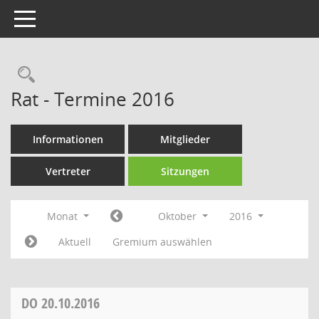
Toggle navigation
Rechercheauswahl
Rat - Termine 2016
Informationen
Mitglieder
Vertreter
Sitzungen
Monat
Oktober
2016
Aktuell
Gremium auswählen
DO
20.10.2016