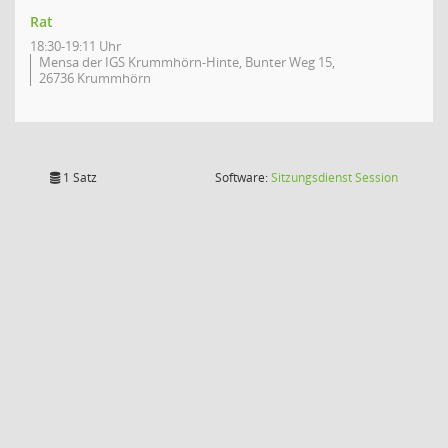
Rat
18:30-19:11 Uhr
Mensa der IGS Krummhörn-Hinte, Bunter Weg 15,
26736 Krummhörn
(Wird in
1 Satz
Software:
Sitzungsdienst
Session