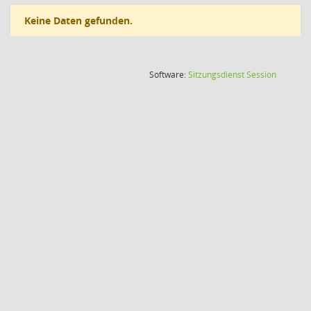
Keine Daten gefunden.
(Wird in
Software:
Sitzungsdienst
Session