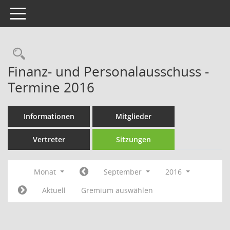
Toggle navigation
Rechercheauswahl
Finanz- und Personalausschuss -
Termine 2016
Informationen
Mitglieder
Vertreter
Sitzungen
Monat
September
2016
Aktuell
Gremium auswählen