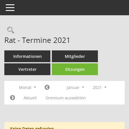
Toggle navigation
Rechercheauswahl
Rat - Termine 2021
Informationen
Mitglieder
Vertreter
Sitzungen
Monat
Januar
2021
Aktuell
Gremium auswählen
Keine Daten gefunden.