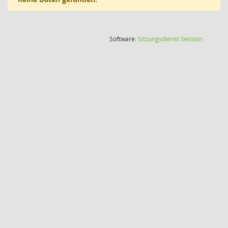
(Wird in
Software:
Sitzungsdienst
Session