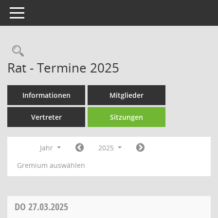
Toggle navigation
Rechercheauswahl
Rat - Termine 2025
Informationen
Mitglieder
Vertreter
Sitzungen
Jahr
2025
Gremium auswählen
DO
27.03.2025