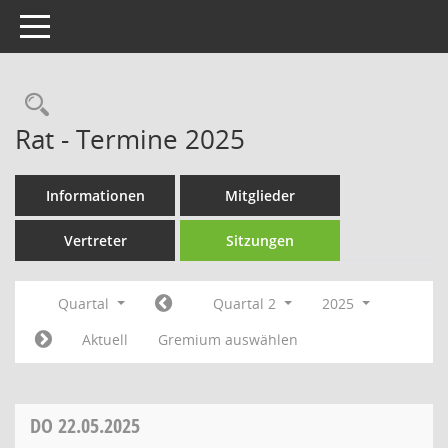
Toggle navigation
Rechercheauswahl
Rat - Termine 2025
Informationen
Mitglieder
Vertreter
Sitzungen
Quartal
Quartal 2
2025
Aktuell
Gremium auswählen
DO
22.05.2025