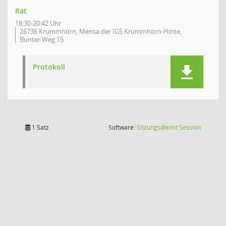
Rat
18:30-20:42 Uhr
26736 Krummhörn, Mensa der IGS Krummhörn-Hinte,
Bunter Weg 15
Protokoll
(Wird in
1 Satz
Software:
Sitzungsdienst
Session