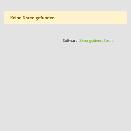
Keine Daten gefunden.
(Wird in
Software:
Sitzungsdienst
Session