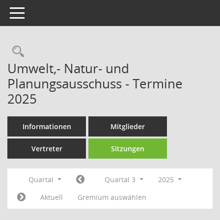
Toggle navigation
Rechercheauswahl
Umwelt,- Natur- und
Planungsausschuss - Termine
2025
Informationen
Mitglieder
Vertreter
Sitzungen
Quartal
Quartal 3
2025
Aktuell
Gremium auswählen