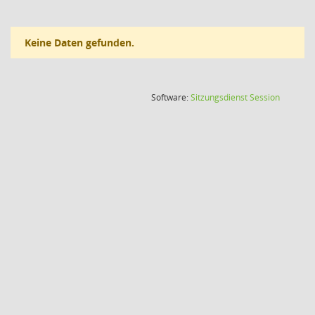
Keine Daten gefunden.
(Wird in
Software:
Sitzungsdienst
Session