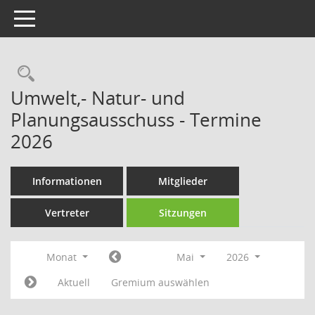
Toggle navigation
Rechercheauswahl
Umwelt,- Natur- und
Planungsausschuss - Termine
2026
Informationen
Mitglieder
Vertreter
Sitzungen
Monat
Mai
2026
Aktuell
Gremium auswählen