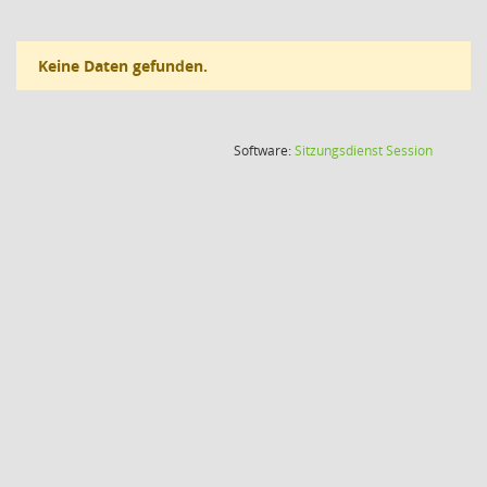
Keine Daten gefunden.
(Wird in
Software:
Sitzungsdienst
Session