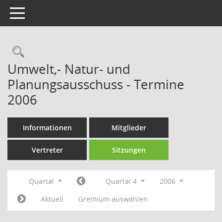
Toggle navigation
Rechercheauswahl
Umwelt,- Natur- und
Planungsausschuss - Termine
2006
Informationen
Mitglieder
Vertreter
Sitzungen
Quartal
Quartal 4
2006
Aktuell
Gremium auswählen