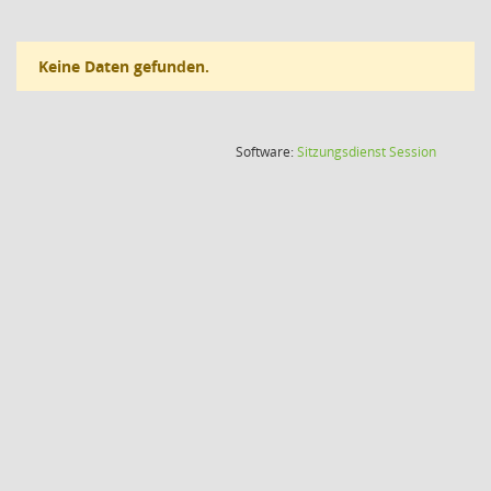
Keine Daten gefunden.
(Wird in
Software:
Sitzungsdienst
Session