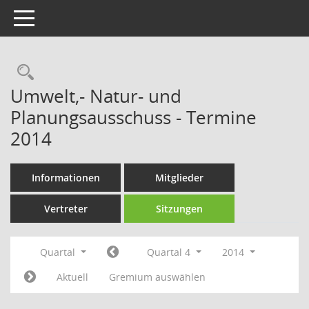
Toggle navigation
Rechercheauswahl
Umwelt,- Natur- und
Planungsausschuss - Termine
2014
Informationen
Mitglieder
Vertreter
Sitzungen
Quartal
Quartal 4
2014
Aktuell
Gremium auswählen