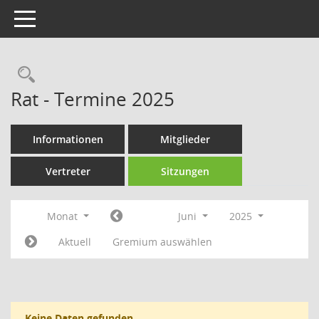
Toggle navigation
Rechercheauswahl
Rat - Termine 2025
Informationen
Mitglieder
Vertreter
Sitzungen
Monat
Juni
2025
Aktuell
Gremium auswählen
Keine Daten gefunden.