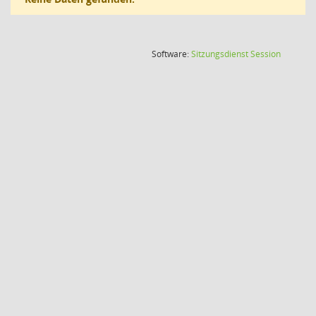
(Wird in
Software:
Sitzungsdienst
Session