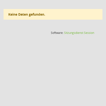
Keine Daten gefunden.
(Wird in
Software:
Sitzungsdienst
Session