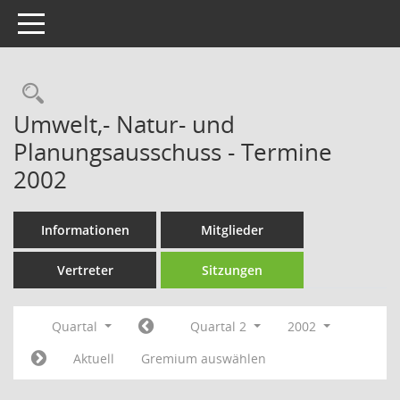
Toggle navigation
Rechercheauswahl
Umwelt,- Natur- und
Planungsausschuss - Termine
2002
Informationen
Mitglieder
Vertreter
Sitzungen
Quartal
Quartal 2
2002
Aktuell
Gremium auswählen