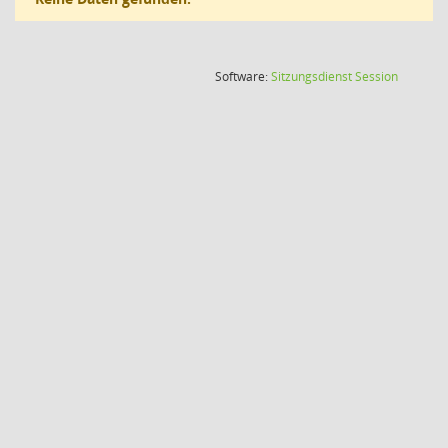
(Wird in
Software:
Sitzungsdienst
Session