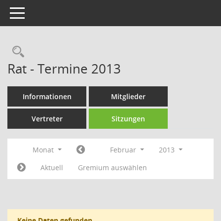
Toggle navigation
Rechercheauswahl
Rat - Termine 2013
Informationen
Mitglieder
Vertreter
Sitzungen
Monat
Februar
2013
Aktuell
Gremium auswählen
Keine Daten gefunden.