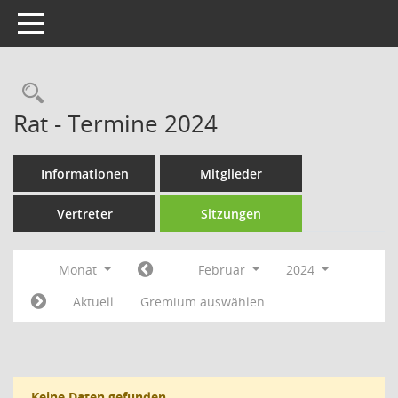
Toggle navigation
Rechercheauswahl
Rat - Termine 2024
Informationen
Mitglieder
Vertreter
Sitzungen
Monat
Februar
2024
Aktuell
Gremium auswählen
Keine Daten gefunden.