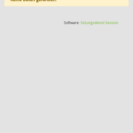
(Wird in
Software:
Sitzungsdienst
Session